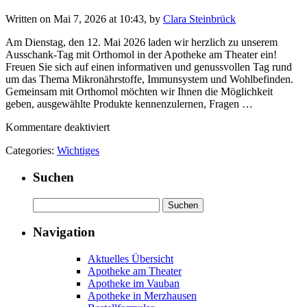
Written on Mai 7, 2026 at 10:43, by
Clara Steinbrück
Am Dienstag, den 12. Mai 2026 laden wir herzlich zu unserem
Ausschank-Tag mit Orthomol in der Apotheke am Theater ein!
Freuen Sie sich auf einen informativen und genussvollen Tag rund
um das Thema Mikronährstoffe, Immunsystem und Wohlbefinden.
Gemeinsam mit Orthomol möchten wir Ihnen die Möglichkeit
geben, ausgewählte Produkte kennenzulernen, Fragen …
für
Kommentare deaktiviert
Ausschank-
Categories:
Wichtiges
Tag
mit
Suchen
Orthomol
–
Gesundheit
Suchen
zum
nach:
Probieren
Navigation
am
12.
Aktuelles Übersicht
Mai
Apotheke am Theater
2026
Apotheke im Vauban
Apotheke in Merzhausen